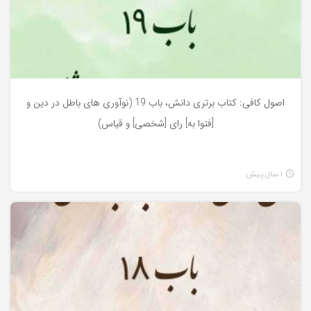
اصول کافی: کتاب برتری دانش، باب 19 (نوآوری های باطل در دین و
[فتوا به] رای [شخصی] و قیاس)
1 سال پیش
اصول کافی