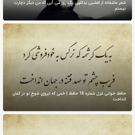
شعر عاشقانه از افشین یداللهی یک روز می آیی که من دیگر دچارت
نیستم
حافظ خوانی غزل شماره 16 حافظ | خَمی که ابروی شوخِ تو در کمان
انداخت