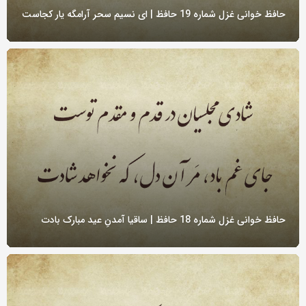
حافظ خوانی غزل شماره 19 حافظ | ای نسیم سحر آرامگه یار کجاست
حافظ خوانی غزل شماره 18 حافظ | ساقیا آمدنِ عید مبارک بادت