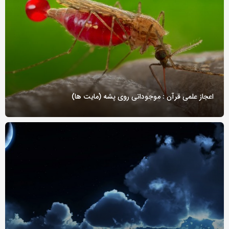
اعجاز علمی قرآن : موجوداتی روی پشه (مایت ها)