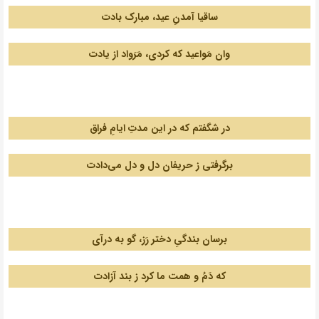
ساقیا آمدنِ عید، مبارک بادت
وان مَواعید که کردی، مَرَواد از یادت
.
در شگفتم که در این مدتِ ایامِ فراق
برگرفتی ز حریفان دل و دل می‌دادت
.
برسان بندگیِ دختر رَز، گو به درآی
که دَمُ و همت ما کرد ز بند آزادت
.