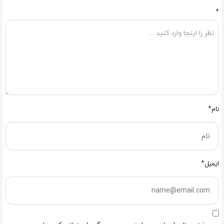
*
نام*
ایمیل*