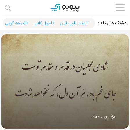
هشتگ های داغ :‌
#اعجاز علمی قرآن
#اصول کافی
#اندیشه گرایی
بازدید 6493